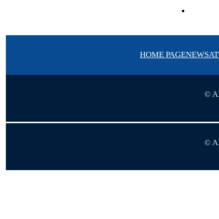
Link Per
HOME PAGE
NEWS
AT
© AR
© AR